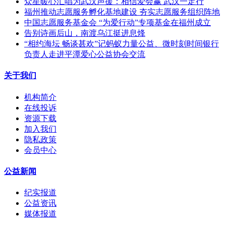
众星暖心汇唱为武汉声援：相信爱会赢 武汉一定行
福州推动志愿服务孵化基地建设 夯实志愿服务组织阵地
中国志愿服务基金会 “为爱行动”专项基金在福州成立
告别诗画后山，南渡乌江挺进息烽
“相约海坛 畅谈甚欢”记蚂蚁力量公益、微时刻时间银行
负责人走进平潭爱心公益协会交流
关于我们
机构简介
在线投诉
资源下载
加入我们
隐私政策
会员中心
公益新闻
纪实报道
公益资讯
媒体报道