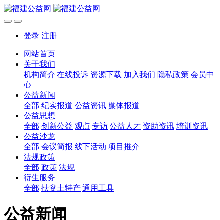
登录
注册
网站首页
关于我们
机构简介
在线投诉
资源下载
加入我们
隐私政策
会员中
心
公益新闻
全部
纪实报道
公益资讯
媒体报道
公益思想
全部
创新公益
观点|专访
公益人才
资助资讯
培训资讯
公益沙龙
全部
会议简报
线下活动
项目推介
法规政策
全部
政策
法规
衍生服务
全部
扶贫土特产
通用工具
公益新闻