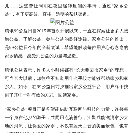
儿
……这些曾让阿明在夜里辗转反侧的事情
，通过
“家乡公
益”
，有了更高效、直接、透明的帮扶渠道。
腾讯
99公益日自2015年首次开展以来
，一直在探索让更多人接
触公益、了解公益、参与公益的良好途径。家乡公益的推出，
是
99公益日今年的全新尝试
，希望能触动每位用户心心念念的
家乡情感，感受到公益的力量与温暖。
腾讯公益表示，许多人小时候都有
“长大要回报家乡”的理想
，
可当长大以后，却往往不知道用什么手段才能够帮助家乡和家
乡人。如今，在
99公益日前夕推出家乡公益平台
，用户终于找
到了其中一种有效的方式，回馈家乡。
“家乡公益”项目正是希望能借助互联网与科技的力量
，连接每
一个身在他乡的游子，共同用点滴善行，汇聚成能滋润家乡大
地的河流，让你爱的家乡，不仅有蓝天白云的美丽景色，也有